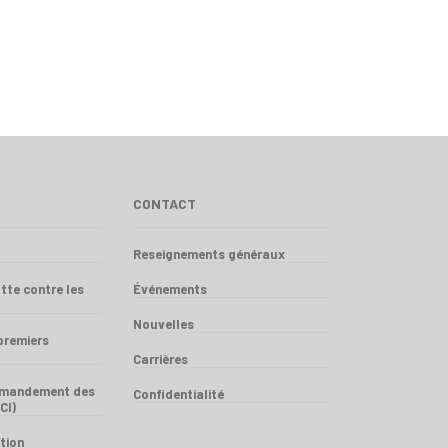
CONTACT
Reseignements généraux
tte contre les
Événements
Nouvelles
premiers
Carrières
mandement des
Confidentialité
CI)
tion