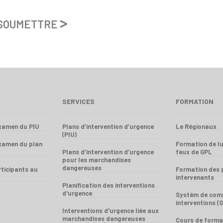
>
UMETTRE
SERVICES
FORMATION
examen du PIU
Plans d’intervention d’urgence
Le Régionaux
(PIU)
examen du plan
Formation de lu
Plans d’intervention d’urgence
feux de GPL
pour les marchandises
dangereuses
ticipants au
Formation des 
intervenants
Planification des interventions
d'urgence
Systém de com
interventions (S
Interventions d'urgence liée aux
marchandises dangereuses
Cours de forma