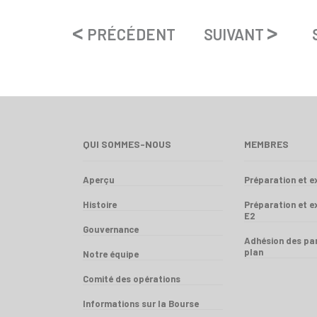
<
>
PRÉCÉDENT SUIVANT
SO
QUI SOMMES-NOUS
MEMBRES
Aperçu
Préparation et 
Histoire
Préparation et 
E2
Gouvernance
Adhésion des par
plan
Notre équipe
Comité des opérations
Informations sur la Bourse